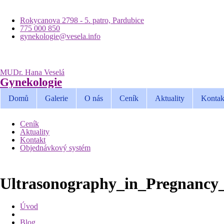
Rokycanova 2798 - 5. patro, Pardubice
775 000 850
gynekologie@vesela.info
MUDr. Hana Veselá
Gynekologie
Domů
Galerie
O nás
Ceník
Aktuality
Kontak
Ceník
Aktuality
Kontakt
Objednávkový systém
Ultrasonography_in_Pregnanc
Úvod
Blog