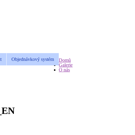
t
Objednávkový systém
Domů
Galerie
O nás
y_EN