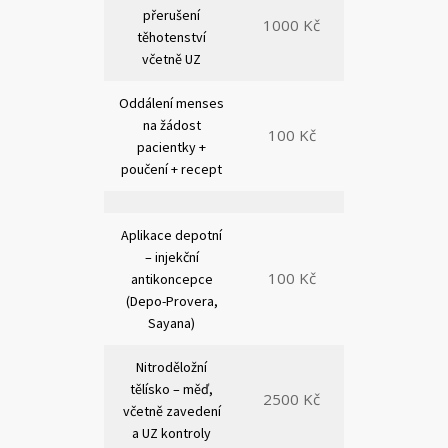
přerušení
1000 Kč
těhotenství
včetně UZ
Oddálení menses
na žádost
100 Kč
pacientky +
poučení + recept
Aplikace depotní
– injekční
100 Kč
antikoncepce
(Depo-Provera,
Sayana)
Nitroděložní
tělísko – měď,
2500 Kč
včetně zavedení
a UZ kontroly