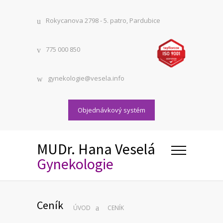
Rokycanova 2798 - 5. patro, Pardubice
775 000 850
gynekologie@vesela.info
Objednávkový systém
MUDr. Hana Veselá
Gynekologie
Ceník
ÚVOD
CENÍK