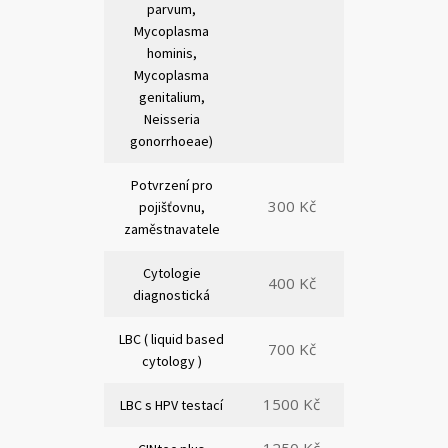
parvum,
Mycoplasma
hominis,
Mycoplasma
genitalium,
Neisseria
gonorrhoeae)
Potvrzení pro
300 Kč
pojišťovnu,
zaměstnavatele
Cytologie
400 Kč
diagnostická
LBC ( liquid based
700 Kč
cytology )
1500 Kč
LBC s HPV testací