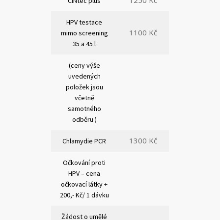
1250 Kč
CINtec plus
HPV testace
1100 Kč
mimo screening
35 a 45 l
(ceny výše
uvedených
položek jsou
včetně
samotného
odběru )
1300 Kč
Chlamydie PCR
Očkování proti
HPV – cena
očkovací látky +
200,- Kč/ 1 dávku
Žádost o umělé