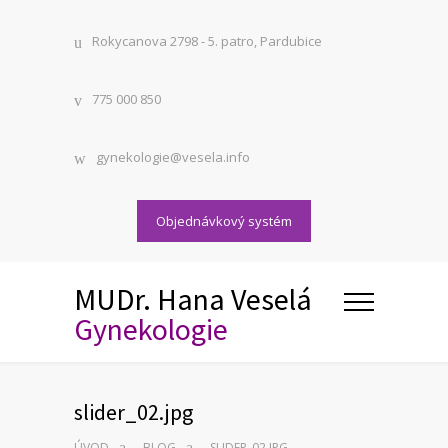
Rokycanova 2798 - 5. patro, Pardubice
775 000 850
gynekologie@vesela.info
Objednávkový systém
MUDr. Hana Veselá
Gynekologie
slider_02.jpg
ÚVOD
BLOG
SLIDER_02.JPG