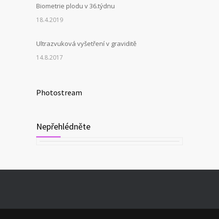
Biometrie plodu v 36.týdnu
18.4.2019
Ultrazvuková vyšetření v graviditě
14.8.2017
Photostream
Nepřehlédněte