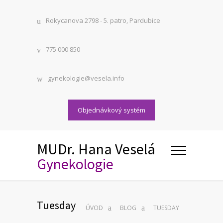
Rokycanova 2798 - 5. patro, Pardubice
775 000 850
gynekologie@vesela.info
Objednávkový systém
MUDr. Hana Veselá
Gynekologie
Tuesday
ÚVOD
BLOG
TUESDAY