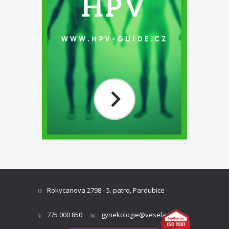
Rokycanova 2798 - 5. patro, Pardubice
775 000 850
gynekologie@vesela.info