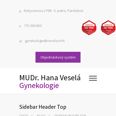
Rokycanova 2798 - 5. patro, Pardubice
775 000 850
gynekologie@vesela.info
Objednávkový systém
MUDr. Hana Veselá
Gynekologie
Sidebar Header Top
ÚVOD
BLOG
SIDEBAR HEADER TOP