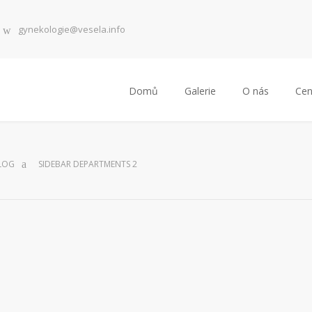
gynekologie@vesela.info
Domů
Galerie
O nás
Cen
LOG
SIDEBAR DEPARTMENTS 2