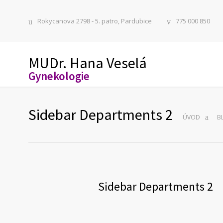
Rokycanova 2798 - 5. patro, Pardubice
775 000 850
MUDr. Hana Veselá
Gynekologie
Sidebar Departments 2
ÚVOD
B
Sidebar Departments 2