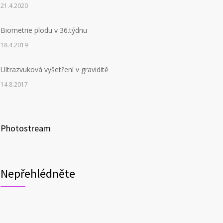
21.4.2020
Biometrie plodu v 36.týdnu
18.4.2019
Ultrazvuková vyšetření v graviditě
14.8.2017
Photostream
Nepřehlédněte