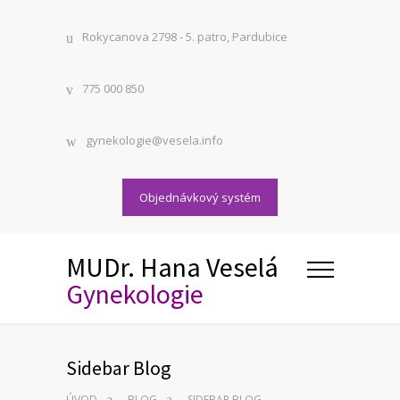
Rokycanova 2798 - 5. patro, Pardubice
775 000 850
gynekologie@vesela.info
Objednávkový systém
MUDr. Hana Veselá
Gynekologie
Sidebar Blog
ÚVOD
BLOG
SIDEBAR BLOG