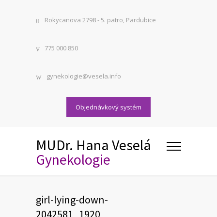
Rokycanova 2798 - 5. patro, Pardubice
775 000 850
gynekologie@vesela.info
Objednávkový systém
MUDr. Hana Veselá
Gynekologie
girl-lying-down-
2042581_1920