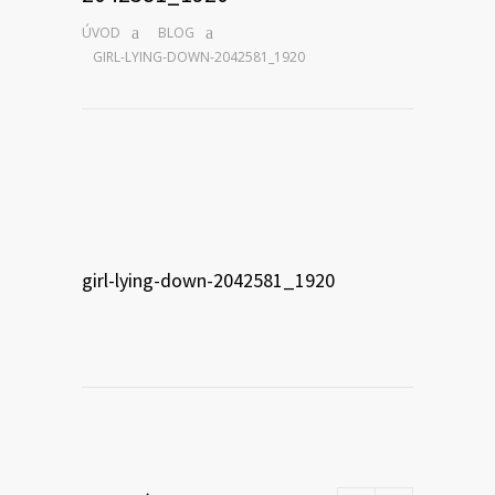
ÚVOD
BLOG
GIRL-LYING-DOWN-2042581_1920
girl-lying-down-2042581_1920