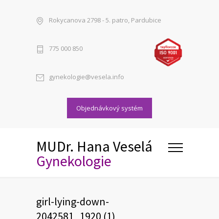
Rokycanova 2798 - 5. patro, Pardubice
775 000 850
gynekologie@vesela.info
Objednávkový systém
MUDr. Hana Veselá
Gynekologie
girl-lying-down-
2042581_1920 (1)