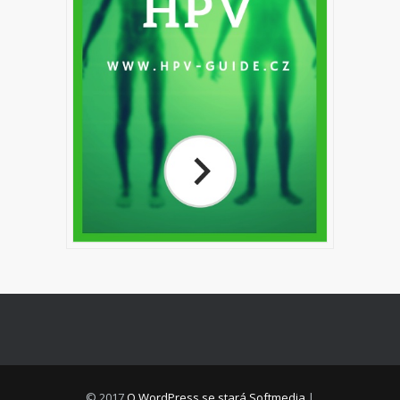
© 2017
O WordPress se stará Softmedia
|