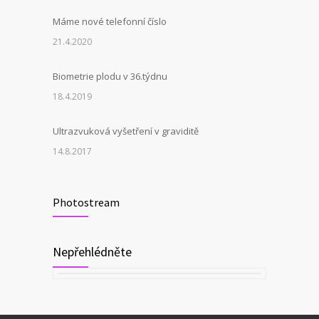
Máme nové telefonní číslo
21.4.2020
Biometrie plodu v 36.týdnu
18.4.2019
Ultrazvuková vyšetření v graviditě
14.8.2017
Photostream
Nepřehlédněte