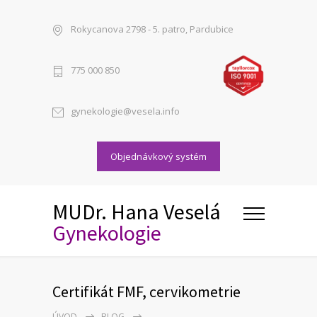
Rokycanova 2798 - 5. patro, Pardubice
775 000 850
gynekologie@vesela.info
Objednávkový systém
MUDr. Hana Veselá
Gynekologie
Certifikát FMF, cervikometrie
ÚVOD
BLOG