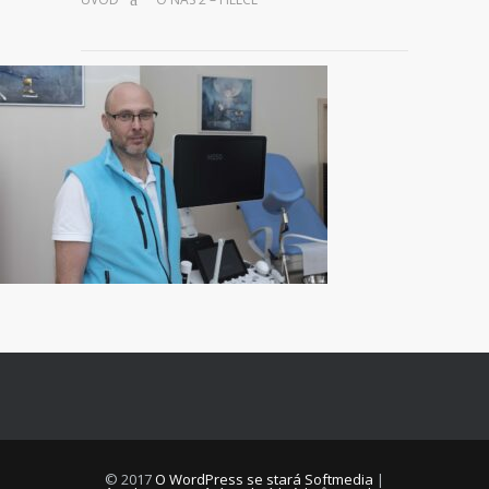
© 2017
O WordPress se stará Softmedia
|