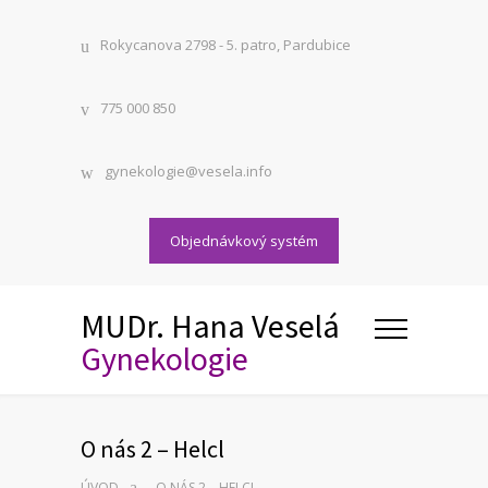
Rokycanova 2798 - 5. patro, Pardubice
775 000 850
gynekologie@vesela.info
Objednávkový systém
MUDr. Hana Veselá
Gynekologie
O nás 2 – Helcl
ÚVOD
O NÁS 2 – HELCL