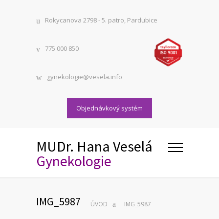
Rokycanova 2798 - 5. patro, Pardubice
775 000 850
gynekologie@vesela.info
Objednávkový systém
MUDr. Hana Veselá
Gynekologie
IMG_5987
ÚVOD
IMG_5987