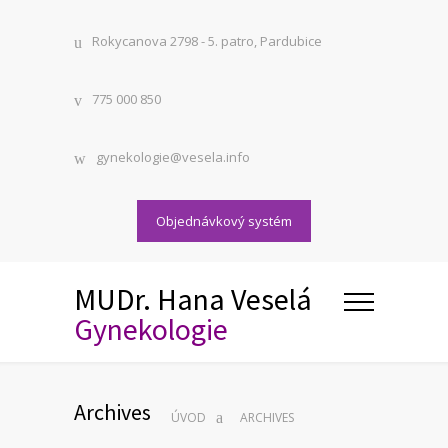
Rokycanova 2798 - 5. patro, Pardubice
775 000 850
gynekologie@vesela.info
Objednávkový systém
MUDr. Hana Veselá
Gynekologie
Archives
ÚVOD
ARCHIVES