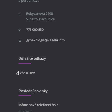
a porodnictví.
Rokycanova 2798
5. patro, Pardubice
775 000 850
gynekologie@vesela.info
Důležité odkazy
Vše o HPV
Poslední novinky
Máme nové telefonní číslo
21.4.2020