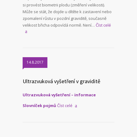
si provést biometrii plodu (změření velikosti).
Může se stát, že dojde u dítěte k zastavení nebo
zpomalení růstu v pozdní graviditě, současně
velikost břicha odpovídá normě. Není…
Číst celé
14.8.2017
Ultrazvuková vyšetření v graviditě
Ultrazvuková vyšetření – informace
Slovníček pojmů
Číst celé