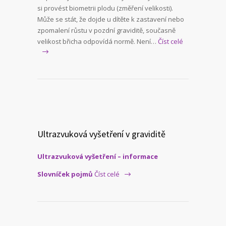
si provést biometrii plodu (změření velikosti).
Může se stát, že dojde u dítěte k zastavení nebo
zpomalení růstu v pozdní graviditě, současně
velikost břicha odpovídá normě. Není…
Číst celé
Ultrazvuková vyšetření v graviditě
Ultrazvuková vyšetření – informace
Slovníček pojmů
Číst celé