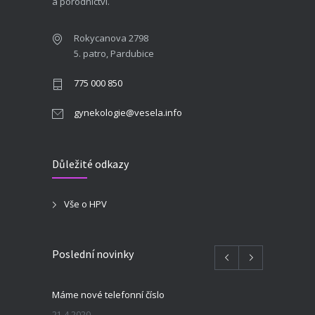
a porodnictví.
Rokycanova 2798
5. patro, Pardubice
775 000 850
gynekologie@vesela.info
Důležité odkazy
Vše o HPV
Poslední novinky
Máme nové telefonní číslo
21.4.2020