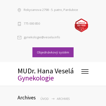
Rokycanova 2798 - 5. patro, Pardubice
775 000 850
gynekologie@vesela.info
Objednávkový systém
MUDr. Hana Veselá
Gynekologie
Archives
ÚVOD
ARCHIVES