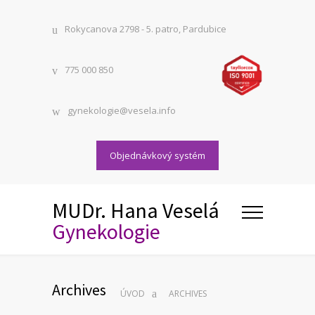
Rokycanova 2798 - 5. patro, Pardubice
775 000 850
gynekologie@vesela.info
Objednávkový systém
MUDr. Hana Veselá
Gynekologie
Archives
ÚVOD
ARCHIVES