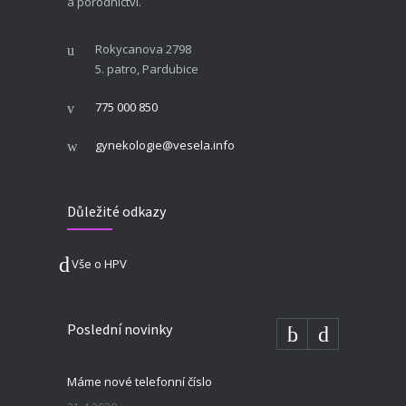
a porodnictví.
Rokycanova 2798
5. patro, Pardubice
775 000 850
gynekologie@vesela.info
Důležité odkazy
Vše o HPV
Poslední novinky
Máme nové telefonní číslo