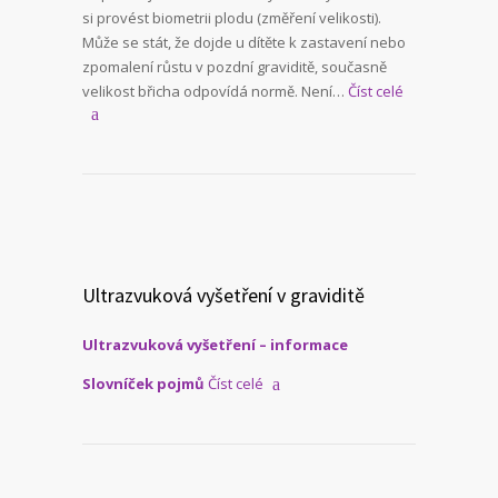
si provést biometrii plodu (změření velikosti).
Může se stát, že dojde u dítěte k zastavení nebo
zpomalení růstu v pozdní graviditě, současně
velikost břicha odpovídá normě. Není…
Číst celé
Ultrazvuková vyšetření v graviditě
Ultrazvuková vyšetření – informace
Slovníček pojmů
Číst celé