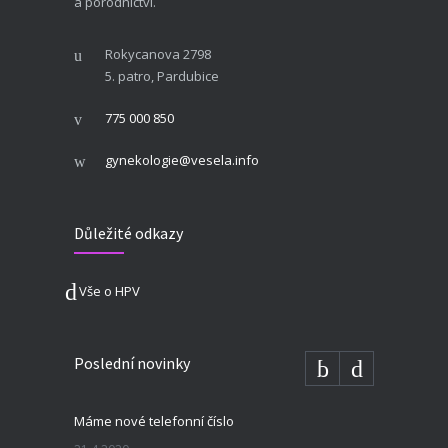
a porodnictví.
Rokycanova 2798
5. patro, Pardubice
775 000 850
gynekologie@vesela.info
Důležité odkazy
Vše o HPV
Poslední novinky
Máme nové telefonní číslo