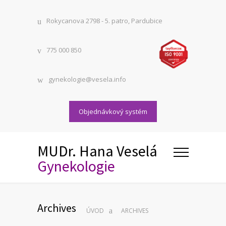
Rokycanova 2798 - 5. patro, Pardubice
775 000 850
gynekologie@vesela.info
Objednávkový systém
MUDr. Hana Veselá
Gynekologie
Archives
ÚVOD
ARCHIVES