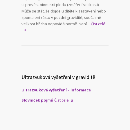
si provést biometrii plodu (změření velikosti).
Může se stát, že dojde u dítěte k zastavení nebo
zpomalení růstu v pozdní graviditě, současně
velikost břicha odpovídá normě. Není…
Číst celé
Ultrazvuková vyšetření v graviditě
Ultrazvuková vyšetření – informace
Slovníček pojmů
Číst celé