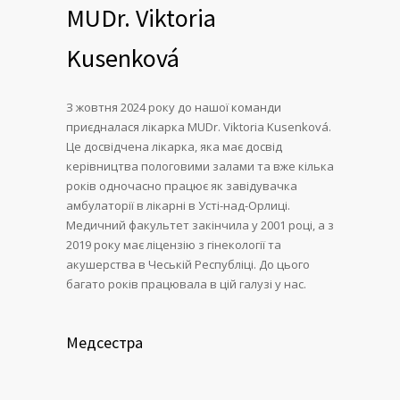
MUDr. Viktoria
Kusenková
З жовтня 2024 року до нашої команди
приєдналася лікарка MUDr. Viktoria Kusenková.
Це досвідчена лікарка, яка має досвід
керівництва пологовими залами та вже кілька
років одночасно працює як завідувачка
амбулаторії в лікарні в Усті-над-Орлиці.
Медичний факультет закінчила у 2001 році, а з
2019 року має ліцензію з гінекології та
акушерства в Чеській Республіці. До цього
багато років працювала в цій галузі у нас.
Медсестра