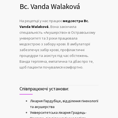
Bc. Vanda Walaková
На рецепції у нас працює
медсестра Bc.
Vanda Walaková.
Вона закінчила
спеціальність «Акушерство» в Остравському
університеті та 3 роки працювала
медсестрою з забору крові. В амбулаторії
забезпечує забір крові, профілактичні
процедури та асистує під час обстежень.
Ванда терпляча, емпатична та дбає про те,
щоб пацієнти почувалися комфортно.
Співпрацюючі установи:
Лікарня Пардубіце, відділення гінекології
та акушерства
Університетська лікарня Градець-