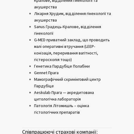
Кралове, відділення гінекології та
акушерства
Лікарня Хрудим, відділення гінекології та
акушерства
Sanus Градець-Кралове, відділення
гінекології
G-MED приватний заклад, що проводить
малі оперативні втручання (LEEP-
конізація, переривання вагітності,
гістероскопія тощо)
Генетика Пардубіце Полабіни
Gennet Прага
Мамографічний скринінговий центр
Пардубіце
Aeskulab Прага — акредитована
цитологічна лабораторія
Патологія Літомишль – оцінка
гістологічних препаратів
Співпрацюючі страхові компанії: