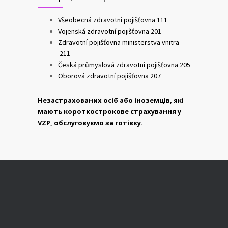
Všeobecná zdravotní pojišťovna 111
Vojenská zdravotní pojišťovna 201
Zdravotní pojišťovna ministerstva vnitra
211
Česká průmyslová zdravotní pojišťovna 205
Oborová zdravotní pojišťovna 207
Незастрахованих осіб або іноземців, які
мають короткострокове страхування у
VZP, обслуговуємо за готівку.